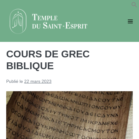
Sauter
au
contenu
basc
le
men
COURS DE GREC
BIBLIQUE
Publié le
22 mars 2023