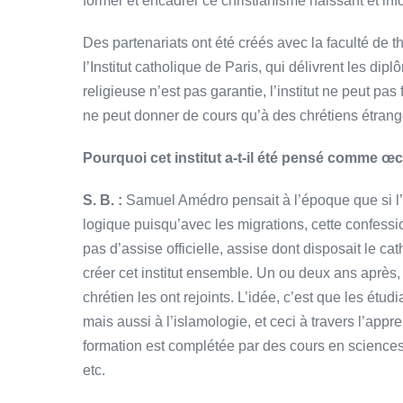
former et encadrer ce christianisme naissant et in
Des partenariats ont été créés avec la faculté de t
l’Institut catholique de Paris, qui délivrent les di
religieuse n’est pas garantie, l’institut ne peut pas
ne peut donner de cours qu’à des chrétiens étrang
Pourquoi cet institut a-t-il été pensé comme 
S. B. :
Samuel Amédro pensait à l’époque que si l’ins
logique puisqu’avec les migrations, cette confession
pas d’assise officielle, assise dont disposait le c
créer cet institut ensemble. Un ou deux ans aprè
chrétien les ont rejoints. L’idée, c’est que les étud
mais aussi à l’islamologie, et ceci à travers l’appre
formation est complétée par des cours en sciences
etc.