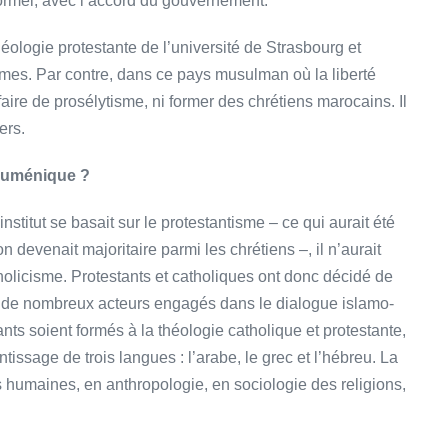
formel, avec l’accord du gouvernement.
héologie protestante de l’université de Strasbourg et
plômes. Par contre, dans ce pays musulman où la liberté
 faire de prosélytisme, ni former des chrétiens marocains. Il
ers.
œcuménique ?
titut se basait sur le protestantisme – ce qui aurait été
 devenait majoritaire parmi les chrétiens –, il n’aurait
atholicisme. Protestants et catholiques ont donc décidé de
s, de nombreux acteurs engagés dans le dialogue islamo-
iants soient formés à la théologie catholique et protestante,
ntissage de trois langues : l’arabe, le grec et l’hébreu. La
 humaines, en anthropologie, en sociologie des religions,