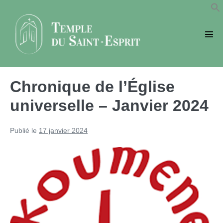
Sauter
au
contenu
basc
le
men
Chronique de l’Église
universelle – Janvier 2024
Publié le
17 janvier 2024