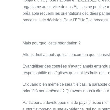
l’objet d’un Synode national en 2021/2022. C’est d
organisme au service de nos Eglises ne peut se « 
préalable recueilli les orientations décidées par le
processus de décision. Pour l’EPUdF, le processu
Mais pourquoi cette refondation ?
Allons droit au but : qui sait encore en quoi consis
Evangéliser des contrées n’ayant jamais entendu p
responsabilité des églises qui sont les fruits de l
Et quand bien même ce serait le cas, la parabole de
priorité à nous-mêmes ? Qu’avons nous à dire sur
Participer au développement de pays plus ou moi
surtout avons-nous une expérience qui nous permet