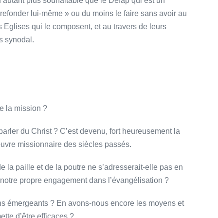
’autant plus souhaitable que le Défap qui est un
refonder lui-même » ou du moins le faire sans avoir au
s Eglises qui le composent, et au travers de leurs
s synodal.
te la mission ?
arler du Christ ? C’est devenu, fort heureusement la
’œuvre missionnaire des siècles passés.
 la paille et de la poutre ne s’adresserait-elle pas en
 notre propre engagement dans l’évangélisation ?
ns émergeants ? En avons-nous encore les moyens et
te d’être efficaces ?