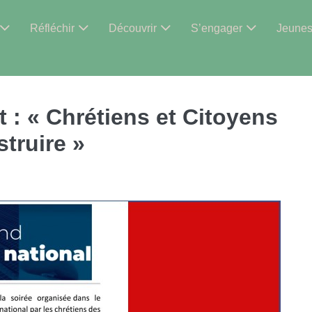
Réfléchir
Découvrir
S’engager
Jeune
: « Chrétiens et Citoyens
struire »