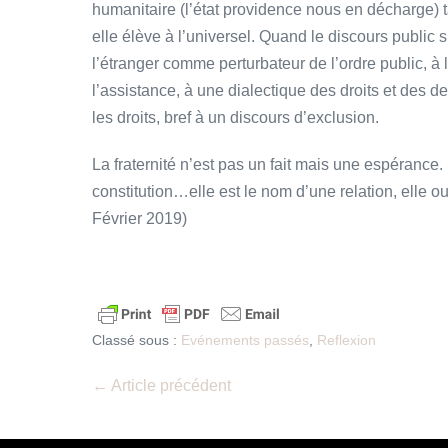
humanitaire (l’état providence nous en décharge) ta
elle élève à l’universel. Quand le discours public s’a
l’étranger comme perturbateur de l’ordre public, à 
l’assistance, à une dialectique des droits et des d
les droits, bref à un discours d’exclusion.
La fraternité n’est pas un fait mais une espérance
constitution…elle est le nom d’une relation, elle 
Février 2019)
Classé sous :
Evénements passés
,
Reflexion
Navigation
← Article précédent
d’article