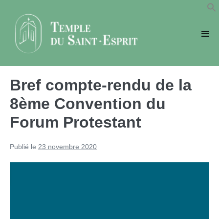
Sauter
au
contenu
basc
le
men
Bref compte-rendu de la
8ème Convention du
Forum Protestant
Publié le
23 novembre 2020