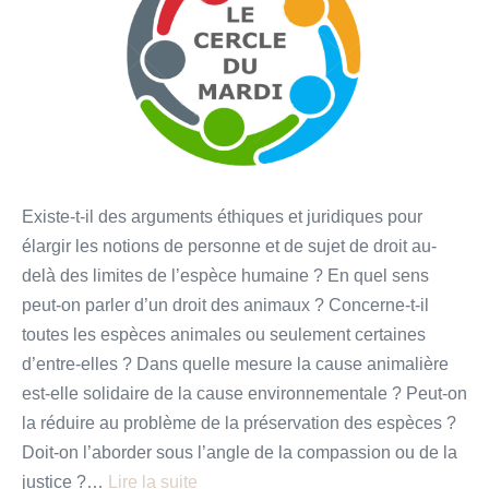
19
Février
:
« Y
a-
t-
il
Existe-t-il des arguments éthiques et juridiques pour
un
élargir les notions de personne et de sujet de droit au-
droit
delà des limites de l’espèce humaine ? En quel sens
des
peut-on parler d’un droit des animaux ? Concerne-t-il
animaux
toutes les espèces animales ou seulement certaines
? »
d’entre-elles ? Dans quelle mesure la cause animalière
par
est-elle solidaire de la cause environnementale ? Peut-on
le
la réduire au problème de la préservation des espèces ?
professeur
Doit-on l’aborder sous l’angle de la compassion ou de la
Marc
justice ?…
Lire la suite