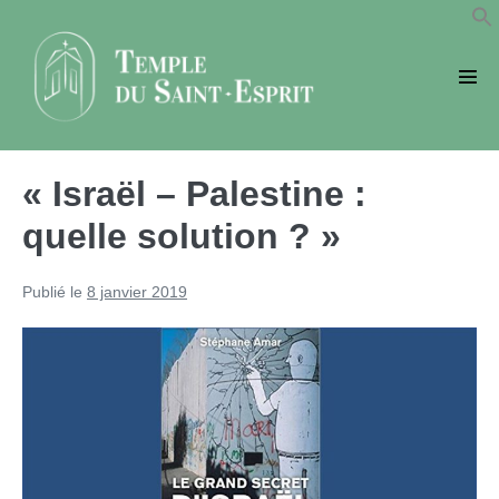
Sauter
au
contenu
basc
le
men
« Israël – Palestine :
quelle solution ? »
Publié le
8 janvier 2019