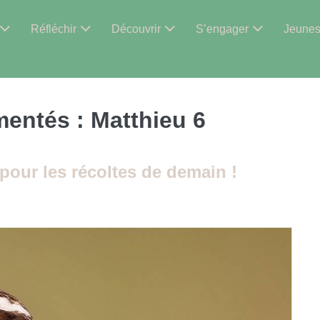
Réfléchir
Découvrir
S’engager
Jeune
mentés :
Matthieu 6
pour les récoltes de demain !