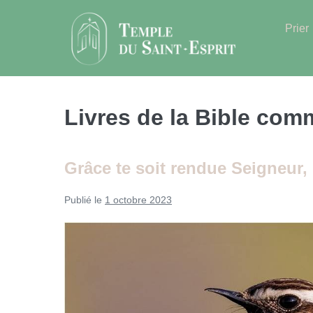
Sauter
au
Prier
contenu
Livres de la Bible com
Grâce te soit rendue Seigneur, 
Publié le
1 octobre 2023
Grâce
te
soit
rendue
Seigneur,