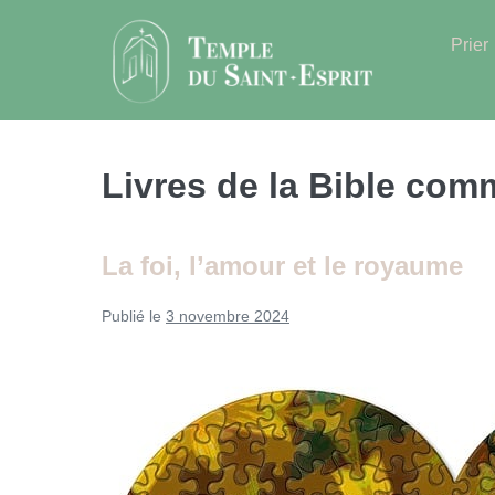
Sauter
au
Prier
contenu
Livres de la Bible com
La foi, l’amour et le royaume
Publié le
3 novembre 2024
La
foi,
l’amour
et
le