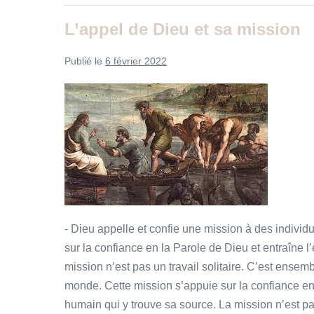
moi !
L’appel
L’appel de Dieu et sa mission
de
Dieu
et
Publié le
6 février 2022
sa
mission
L’appel
de
Dieu
et
sa
mission
- Dieu appelle et confie une mission à des individu
sur la confiance en la Parole de Dieu et entraîne 
mission n’est pas un travail solitaire. C’est ense
monde. Cette mission s’appuie sur la confiance en 
humain qui y trouve sa source. La mission n’est pa