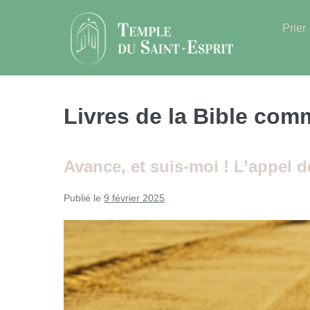
Sauter
au
Prier
contenu
Livres de la Bible com
Avance, et suis-moi ! L’appel d
Publié le
9 février 2025
Avance,
et
suis-
moi !
L’appel