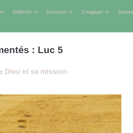
Réfléchir
Découvrir
S’engager
Jeune
mentés :
Luc 5
e Dieu et sa mission