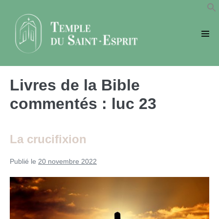
Sauter
au
contenu
basc
le
men
Livres de la Bible
commentés :
luc 23
La crucifixion
Publié le
20 novembre 2022
La
crucifixion