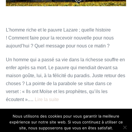
?
L’homme riche et le pauvre Lazare ; quelle histoire
! Comment faire pour la recevoir nouvelle pour nous
aujourd’hui ? Quel message pour nous ce matin ?
Un homme qui a passé sa vie dans la richesse souffre en
enfer après sa mort. Le pauvre qui mendiait devant sa
maison goûte, lui, à la félicité du paradis. Juste retour des
choses ? La pointe de la parabole se situe dans ce
verset : « Ils ont Moïse et les prophètes, qu’ils les
écoutent ».…
Lire la suite
La
Lire plus
Nous utilisons des cookies pour vous garantir la meilleure
vie
expérience sur notre site web. Si vous continuez à utiliser ce
chrétienne
site, nous supposerons que vous en êtes satisfait.
: