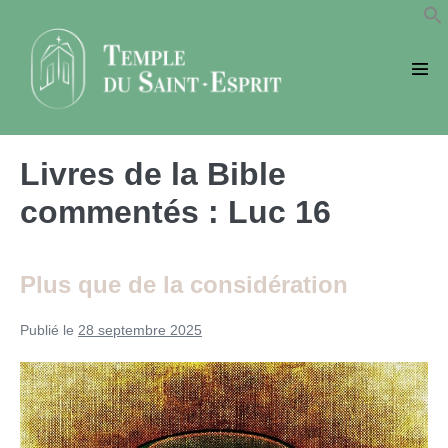
Sauter
au
contenu
basc
le
men
Livres de la Bible
commentés :
Luc 16
Plus que de la considération
Publié le
28 septembre 2025
Plus
que
de