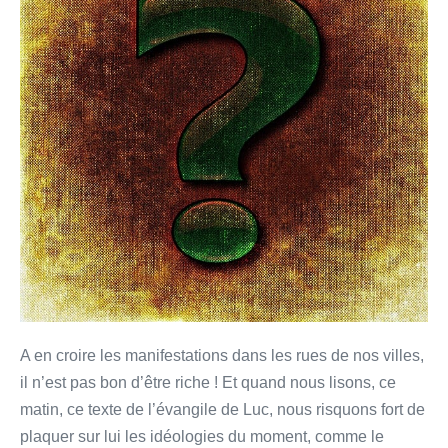
la
considération
A en croire les manifestations dans les rues de nos villes,
il n’est pas bon d’être riche ! Et quand nous lisons, ce
matin, ce texte de l’évangile de Luc, nous risquons fort de
plaquer sur lui les idéologies du moment, comme le