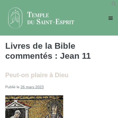
Sauter
au
contenu
basc
le
men
Livres de la Bible
commentés :
Jean 11
Peut-on plaire à Dieu
Publié le
26 mars 2023
Peut-
on
plaire