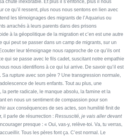
 sa chute inexorable. Et plus il s’enfonce, plus il nous
eur ce qu’il ressent, plus nous nous sentons en lien avec
ntend les témoignages des migrants de l’Aquarius ou
ts arrachés à leurs parents dans des prisons
oide à la géopolitique de la migration et c’en est une autre
ce qui peut se passer dans un camp de migrants, sur un
 Ecouter leur témoignage nous rapproche de ce qu’ils ont
 ce qui se passe avec le fils cadet, suscitant notre empathie
us nous identifions à ce qui lui arrive. De savoir qu’il est
e. Sa rupture avec son père ? Une transgression normale,
l’adolescence de leurs enfants. Tout au plus, une
 la perte radicale, le manque absolu, la famine et la
citant en nous un sentiment de compassion pour son
chir aux conséquences de ses actes, son humilité finit de
, il parle de résurrection :
Ressuscité, je vais aller devant
courager presque : « Oui, vas-y, relève-toi. Va, tu verras,
ccueillir. Tous les pères font ça. C’est normal. Le