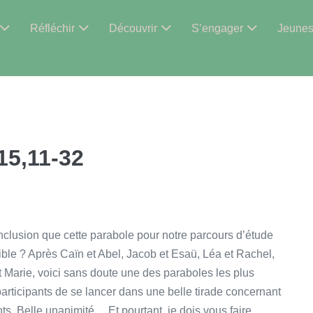
Réfléchir
Découvrir
S’engager
Jeune
15,11-32
onclusion que cette parabole pour notre parcours d’étude
Bible ? Après Caïn et Abel, Jacob et Esaü, Léa et Rachel,
et Marie, voici sans doute une des paraboles les plus
articipants de se lancer dans une belle tirade concernant
ts. Belle unanimité… Et pourtant, je dois vous faire