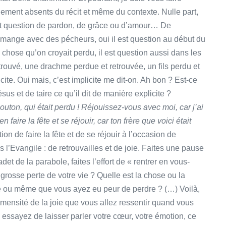
ement absents du récit et même du contexte. Nulle part,
n’est question de pardon, de grâce ou d’amour… De
 mange avec des pécheurs, oui il est question au début du
e chose qu’on croyait perdu, il est question aussi dans les
trouvé, une drachme perdue et retrouvée, un fils perdu et
ite. Oui mais, c’est implicite me dit-on. Ah bon ? Est-ce
sus et de taire ce qu’il dit de manière explicite ?
uton, qui était perdu ! Réjouissez-vous avec moi, car j’ai
n faire la fête et se réjouir, car ton frère que voici était
ion de faire la fête et de se réjouir à l’occasion de
ns l’Evangile : de retrouvailles et de joie. Faites une pause
t de la parabole, faites l’effort de « rentrer en vous-
rosse perte de votre vie ? Quelle est la chose ou la
e ou même que vous ayez eu peur de perdre ? (…) Voilà,
mmensité de la joie que vous allez ressentir quand vous
: essayez de laisser parler votre cœur, votre émotion, ce