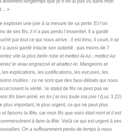
a tellement longtemps que je n’en ai pas vu dans mon
it… »
se exploser une joie à la mesure de sa perte. Et l’on
s de ses fils, il n’a pas perdu l’essentiel. Il a gardé
ché par tout ce qui nous arrive : il est ému, il court, il se
 Il a aussi gardé intacte son autorité : pas moins de 7
ortez vite la plus belle robe et mettez-la-lui ; mettez-lui
enez le veau engraissé et abattez-le. Mangeons et
 les explications, les justifications, les excuses, les
ssions inutiles : ce ne sont que des faux-débats qui nous
rcissent la vérité : le statut de fils ne peut pas se
on fils bien-aimé, en toi j’ai mis toute ma joie !
(Luc 3,22)
le plus important, le plus urgent, ce qui ne peut plus
t faisons la fête, car mon fils que voici était mort et il est
ls commencèrent à faire la fête.
Voilà ce qui est urgent à ses
retrouvailles. On a suffisamment perdu de temps à nous