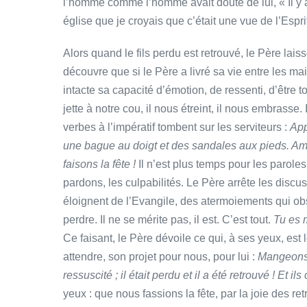
l’homme comme l’homme avait douté de lui, « Il y 
église que je croyais que c’était une vue de l’Espr
Alors quand le fils perdu est retrouvé, le Père lais
découvre que si le Père a livré sa vie entre les main
intacte sa capacité d’émotion, de ressenti, d’être tou
jette à notre cou, il nous étreint, il nous embrasse.
verbes à l’impératif tombent sur les serviteurs :
App
une bague au doigt et des sandales aux pieds. Am
faisons la fête !
Il n’est plus temps pour les paroles,
pardons, les culpabilités. Le Père arrête les discu
éloignent de l’Evangile, des atermoiements qui obscu
perdre. Il ne se mérite pas, il est. C’est tout.
Tu es m
Ce faisant, le Père dévoile ce qui, à ses yeux, est 
attendre, son projet pour nous, pour lui :
Mangeons e
ressuscité ; il était perdu et il a été retrouvé ! Et i
yeux : que nous fassions la fête, par la joie des 