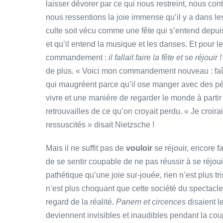
laisser dévorer par ce qui nous restreint, nous con
nous ressentions la joie immense qu’il y a dans l
culte soit vécu comme une fête qui s’entend depuis
et qu’il entend la musique et les danses. Et pour l
commandement :
il fallait faire la fête et se réjouir 
de plus. « Voici mon commandement nouveau : faîtes
qui maugréent parce qu’il ose manger avec des péch
vivre et une manière de regarder le monde à partir 
retrouvailles de ce qu’on croyait perdu. « Je croir
ressuscités » disait Nietzsche !
Mais il ne suffit pas de
vouloir
se réjouir, encore fa
de se sentir coupable de ne pas réussir à se réjouir
pathétique qu’une joie sur-jouée, rien n’est plus tr
n’est plus choquant que cette société du spectacle 
regard de la réalité.
Panem et circences
disaient l
deviennent invisibles et inaudibles pendant la cou