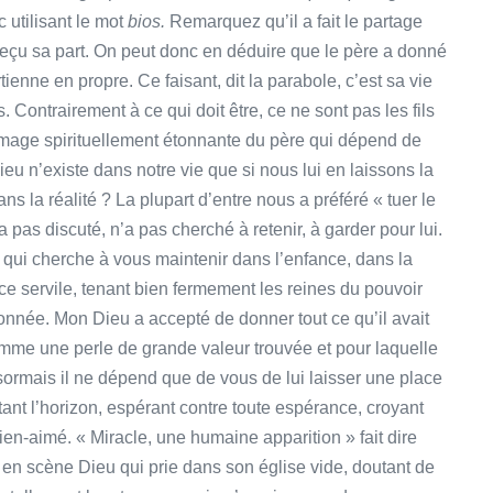
ec utilisant le mot
bios.
Remarquez qu’il a fait le partage
si reçu sa part. On peut donc en déduire que le père a donné
artienne en propre. Ce faisant, dit la parabole, c’est sa vie
. Contrairement à ce qui doit être, ce ne sont pas les fils
 Image spirituellement étonnante du père qui dépend de
ieu n’existe dans notre vie que si nous lui en laissons la
ns la réalité ? La plupart d’entre nous a préféré « tuer le
a pas discuté, n’a pas cherché à retenir, à garder pour lui.
 qui cherche à vous maintenir dans l’enfance, dans la
 servile, tenant bien fermement les reines du pouvoir
 donnée. Mon Dieu a accepté de donner tout ce qu’il avait
me une perle de grande valeur trouvée et pour laquelle
ormais il ne dépend que de vous de lui laisser une place
tant l’horizon, espérant contre toute espérance, croyant
bien-aimé. « Miracle, une humaine apparition » fait dire
n scène Dieu qui prie dans son église vide, doutant de