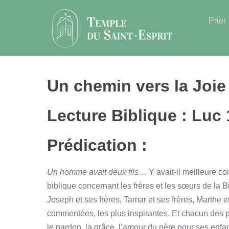
Sauter
au
Prier
contenu
Un chemin vers la Joie
Lecture Biblique : Luc 
Prédication :
Un homme avait deux fils
… Y avait-il meilleure c
biblique concernant les frères et les sœurs de la 
Joseph et ses frères, Tamar et ses frères, Marthe 
commentées, les plus inspirantes. Et chacun des p
le pardon, la grâce, l’amour du père pour ses enfan