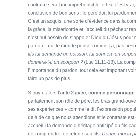
contraire serait incompréhensible. » Oui c’est vra
conclusion de bon sens : le père doit lui pardonner, c
C’est un acquis, une sorte d’évidence dans la com
la grâce, la miséricorde et l’accueil du pécheur re
n’est nul besoin de s’appeler Dieu ou Jésus pour r
pardon. Tout le monde pense comme ça, pas besoin
fils lui demande un poisson, lui donnera un serpen
donnera-t-il un scorpion ?
(Luc 11,11-13). La compa
l’importance du pardon, tout cela est important voir
faire un pas de plus.
S’ouvre alors
l’acte 2 avec, comme personnage pr
parfaitement son rôle de père, les bras grand-ouverts
ses expériences » comme le dit l’expression popu
delà de ce que nous attendions et le contraste est g
accueilli la demande d’héritage anticipé du fils c
de comprendre, de retenir son fils.
Donne-moi la pa