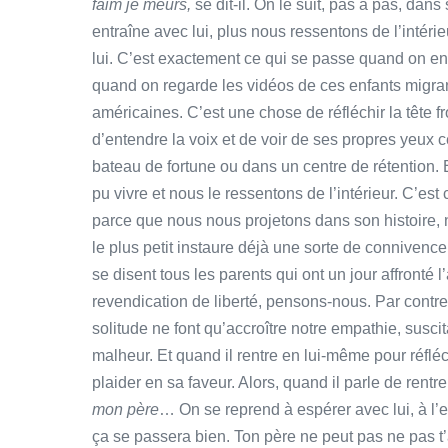
faim je meurs,
se dit-il. On le suit, pas à pas, dans
entraîne avec lui, plus nous ressentons de l’intéri
lui. C’est exactement ce qui se passe quand on e
quand on regarde les vidéos de ces enfants migran
américaines. C’est une chose de réfléchir la tête fr
d’entendre la voix et de voir de ses propres yeux 
bateau de fortune ou dans un centre de rétention.
pu vivre et nous le ressentons de l’intérieur. C’est
parce que nous nous projetons dans son histoire, no
le plus petit instaure déjà une sorte de connivenc
se disent tous les parents qui ont un jour affronté 
revendication de liberté, pensons-nous. Par contre,
solitude ne font qu’accroître notre empathie, sus
malheur. Et quand il rentre en lui-même pour réflé
plaider en sa faveur. Alors, quand il parle de rentrer
mon père
… On se reprend à espérer avec lui, à l’en
ça se passera bien. Ton père ne peut pas ne pas t’a