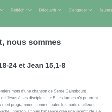
Réfléchir
Découvrir
S’engager
Jeune
ist, nous sommes
18-24 et Jean 15,1-8
premiers mots d’une chanson de Serge Gainsbourg
 de Jésus à ses disciples… « Et tes larmes n’y pourront
a mort programmée, comme toutes les morts d’ailleurs,
ouche l’horizon. Et puis l’absence crée une incertitude. Le