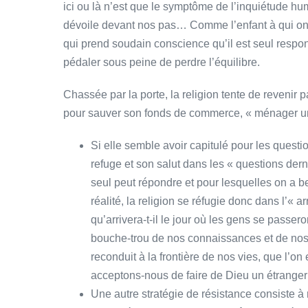
ici ou là n’est que le symptôme de l’inquiétude hu
dévoile devant nos pas… Comme l’enfant à qui on a 
qui prend soudain conscience qu’il est seul respons
pédaler sous peine de perdre l’équilibre.
Chassée par la porte, la religion tente de revenir p
pour sauver son fonds de commerce, « ménager une
Si elle semble avoir capitulé pour les quest
refuge et son salut dans les « questions derni
seul peut répondre et pour lesquelles on a be
réalité, la religion se réfugie donc dans l’« 
qu’arrivera-t-il le jour où les gens se passe
bouche-trou de nos connaissances et de nos 
reconduit à la frontière de nos vies, que l’o
acceptons-nous de faire de Dieu un étranger e
Une autre stratégie de résistance consiste à ra