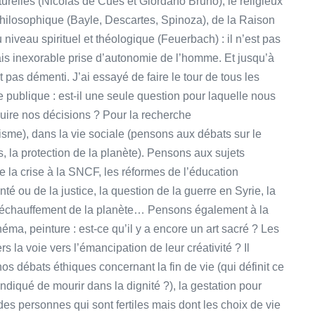
turelles (Nicolas de Cues et Giordano Bruno), le religieux
philosophique (Bayle, Descartes, Spinoza), de la Raison
 niveau spirituel et théologique (Feuerbach) : il n’est pas
ais inexorable prise d’autonomie de l’homme. Et jusqu’à
as démenti. J’ai essayé de faire le tour de tous les
 publique : est-il une seule question pour laquelle nous
ire nos décisions ? Pour la recherche
anisme), dans la vie sociale (pensons aux débats sur le
, la protection de la planète). Pensons aux sujets
e la crise à la SNCF, les réformes de l’éducation
nté ou de la justice, la question de la guerre en Syrie, la
 réchauffement de la planète… Pensons également à la
cinéma, peinture : est-ce qu’il y a encore un art sacré ? Les
 la voie vers l’émancipation de leur créativité ? Il
 débats éthiques concernant la fin de vie (qui définit ce
ndiqué de mourir dans la dignité ?), la gestation pour
des personnes qui sont fertiles mais dont les choix de vie