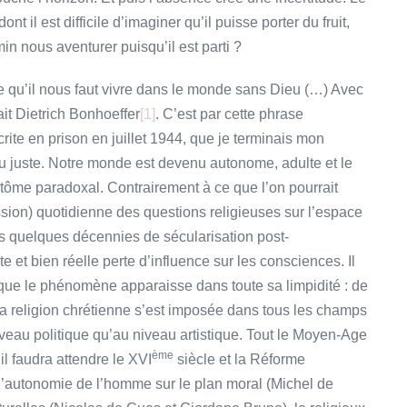
 il est difficile d’imaginer qu’il puisse porter du fruit,
in nous aventurer puisqu’il est parti ?
 qu’il nous faut vivre dans le monde sans Dieu (…) Avec
it Dietrich Bonhoeffer
[1]
. C’est par cette phrase
crite en prison en juillet 1944, que je terminais mon
à vu juste. Notre monde est devenu autonome, adulte et le
mptôme paradoxal. Contrairement à ce que l’on pourrait
ssion) quotidienne des questions religieuses sur l’espace
 quelques décennies de sécularisation post-
e et bien réelle perte d’influence sur les consciences. Il
 que le phénomène apparaisse dans toute sa limpidité : de
la religion chrétienne s’est imposée dans tous les champs
veau politique qu’au niveau artistique. Tout le Moyen-Age
ème
l faudra attendre le XVI
siècle et la Réforme
 l’autonomie de l’homme sur le plan moral (Michel de