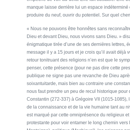
manque laisse derrière lui un espace indéterminé dont
produire du neuf, ouvrir du potentiel. Sur quel chem
« Nous ne pouvons être honnêtes sans reconnaître
Dieu et devant Dieu, nous vivons sans Dieu. » disa
énigmatique tirée d’une de ses dernières lettres, é
message il y a 15 jours et je crois qu’il avait déj
retour tonitruant des religions n’en est que le sy
penser, cette présence (pour ne pas dire cette pre
publique ne signe pas une revanche de Dieu après
soixantuitarde, mais bien au contraire une constant
nous faut prendre un peu de recul historique pour
Constantin (272-337) à Grégoire VII (1015-1085), 
de la connaissance et de la vie humaine tant au ni
est marqué par cette omniprésence du religieux et i
protestante pour voir entamer le long chemin vers