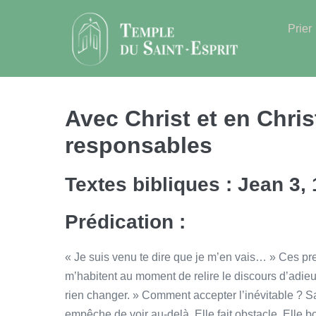
Sauter
au
Prier
contenu
Avec Christ et en Chr
responsables
Textes bibliques : Jean 3, 
Prédication :
« Je suis venu te dire que je m’en vais… » Ces 
m’habitent au moment de relire le discours d’adieu
rien changer. » Comment accepter l’inévitable ? S
empêche de voir au-delà. Elle fait obstacle. Elle b