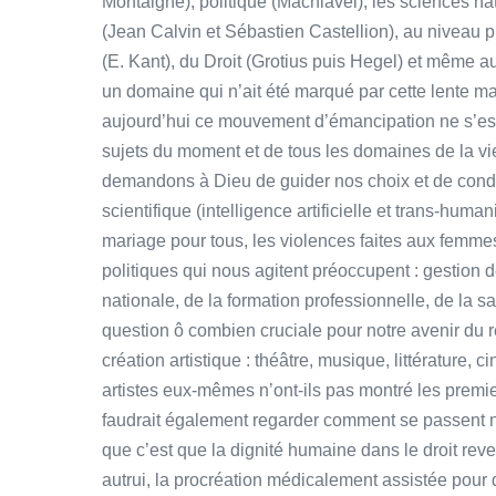
Montaigne), politique (Machiavel), les sciences na
(Jean Calvin et Sébastien Castellion), au niveau 
(E. Kant), du Droit (Grotius puis Hegel) et même au
un domaine qui n’ait été marqué par cette lente m
aujourd’hui ce mouvement d’émancipation ne s’est p
sujets du moment et de tous les domaines de la vie
demandons à Dieu de guider nos choix et de condu
scientifique (intelligence artificielle et trans-hum
mariage pour tous, les violences faites aux femmes
politiques qui nous agitent préoccupent : gestion d
nationale, de la formation professionnelle, de la sa
question ô combien cruciale pour notre avenir du
création artistique : théâtre, musique, littérature, 
artistes eux-mêmes n’ont-ils pas montré les premiers
faudrait également regarder comment se passent nos
que c’est que la dignité humaine dans le droit reve
autrui, la procréation médicalement assistée pour 