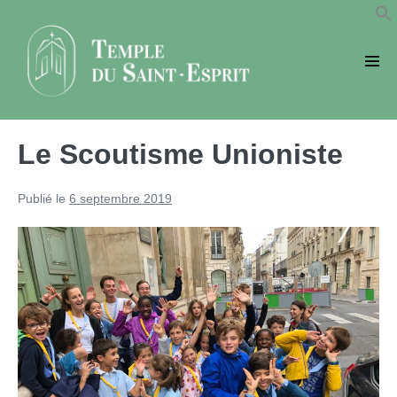
Sauter
au
contenu
basc
le
men
Le Scoutisme Unioniste
Publié le
6 septembre 2019