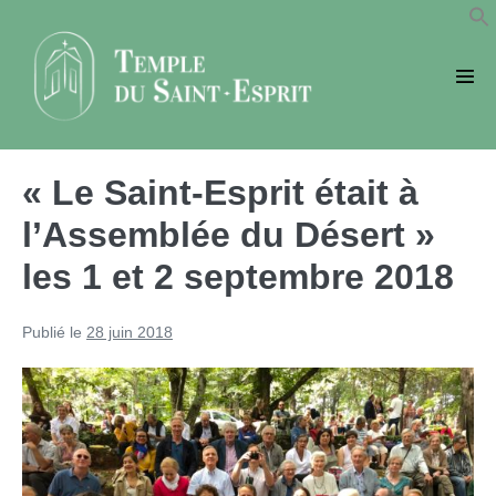
Sauter
au
contenu
basc
le
men
« Le Saint-Esprit était à
l’Assemblée du Désert »
les 1 et 2 septembre 2018
Publié le
28 juin 2018