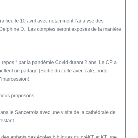
ra lieu le 10 avril avec notamment l’analyse des
re Delphine D. Les comptes seront exposés de la manière
u repos ″ par la pandémie Covid durant 2 ans. Le CP a
ettent un partage (Sortie du culte avec café, porte
’intercession).
nous proposons :
ans le Sancerrois avec une visite de la cathédrale de
estant.
s des enfants des écoles bibliques du préKT et KT une