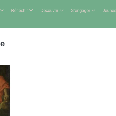
Réfléchir
Découvrir
S’engager
Jeune
me