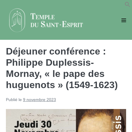
Sauter
au
contenu
basc
le
men
Déjeuner conférence :
Philippe Duplessis-
Mornay, « le pape des
huguenots » (1549-1623)
Publié le
9 novembre 2023