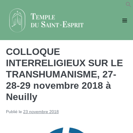
Sauter
au
contenu
basc
le
men
COLLOQUE
INTERRELIGIEUX SUR LE
TRANSHUMANISME, 27-
28-29 novembre 2018 à
Neuilly
Publié le
23 novembre 2018