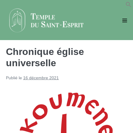
Sauter
au
contenu
basc
le
men
Chronique église
universelle
Publié le
16 décembre 2021