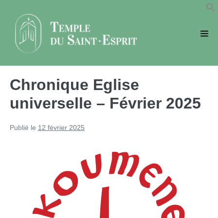
Sauter
au
contenu
basc
le
men
Chronique Eglise
universelle – Février 2025
Publié le
12 février 2025