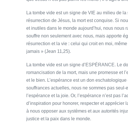
La tombe vide est un signe de VIE au milieu de la s
résurrection de Jésus, la mort est conquise. Si n
et inutiles dans le monde aujourd’hui, nous nous r
souffre non seulement avec nous, mais apporte égal
résurrection et la vie : celui qui croit en moi, même
jamais » (Jean 11,25).
La tombe vide est un signe d’ESPÉRANCE. Le don de
romancisation de la mort, mais une promesse et l’
et le bien. L’espérance est un don eschatologique q
souffrances actuelles, nous ne sommes pas seul-e-s
l’espérance et la joie. Or, l’espérance n’est pas l
d’inspiration pour honorer, respecter et apprécier 
à nous opposer aux systèmes et aux autorités injust
justice et la paix dans le monde.