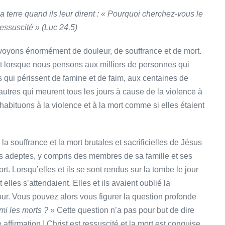
la terre quand ils leur dirent : « Pourquoi cherchez-vous le
 ressuscité » (Luc 24,5)
voyons énormément de douleur, de souffrance et de mort.
t lorsque nous pensons aux milliers de personnes qui
 qui périssent de famine et de faim, aux centaines de
autres qui meurent tous les jours à cause de la violence à
habituons à la violence et à la mort comme si elles étaient
 souffrance et la mort brutales et sacrificielles de Jésus
es adeptes, y compris des membres de sa famille et ses
rt. Lorsqu’elles et ils se sont rendus sur la tombe le jour
 elles s’attendaient. Elles et ils avaient oublié la
jour. Vous pouvez alors vous figurer la question profonde
mi les morts ?
» Cette question n’a pas pour but de dire
 affirmation ! Christ est ressuscité et la mort est conquise.