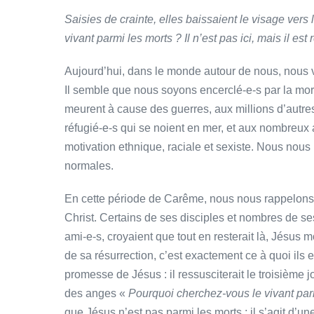
Saisies de crainte, elles baissaient le visage vers 
vivant parmi les morts ? Il n’est pas ici, mais il est
Aujourd’hui, dans le monde autour de nous, nous 
Il semble que nous soyons encerclé-e-s par la mor
meurent à cause des guerres, aux millions d’autres
réfugié-e-s qui se noient en mer, et aux nombreux 
motivation ethnique, raciale et sexiste. Nous nous 
normales.
En cette période de Carême, nous nous rappelons la
Christ. Certains de ses disciples et nombres de s
ami-e-s, croyaient que tout en resterait là, Jésus mo
de sa résurrection, c’est exactement ce à quoi ils et
promesse de Jésus : il ressusciterait le troisième 
des anges «
Pourquoi cherchez-vous le vivant par
que Jésus n’est pas parmi les morts ; il s’agit d’une