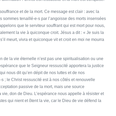
ouffrance et de la mort. Ce message est clair : avec la
ous sommes tenaillé-e-s par l’angoisse des morts insensées
appelons que le serviteur souffrant qui est mort pour nous,
ement la vie à quiconque croit. Jésus a dit : « Je suis la
 s’il meurt, vivra et quiconque vit et croit en moi ne mourra
 la vie éternelle n’est pas une spiritualisation ou une
espérance que le Seigneur ressuscité apportera la justice
ui nous dit qu’en dépit de nos luttes et de nos
 ; le Christ ressuscité est à nos côtés et renouvelle
’acceptation passive de la mort, mais une source
la vie, don de Dieu. L’espérance nous appelle à résister et
es qui nient et ôtent la vie, car le Dieu de vie défend la