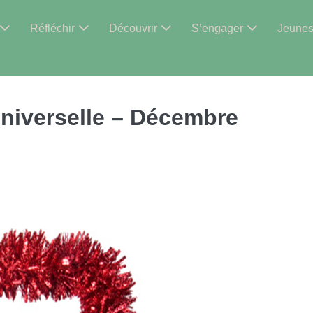
Réfléchir
Découvrir
S’engager
Jeune
universelle – Décembre