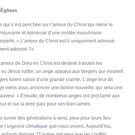
Églises
 qui s’est penchée sur l’amour du Christ qui mène le
on émouvante et épineuse d’une invitée musulmane
rpellé. « L’amour du Christ est-il uniquement adressé
ement adressé ?»
amour de Dieu en Christ est destiné à toutes les
 a vu Jésus naître, un ange apparut aux bergers qui vivaient
ers furent saisis d’une grande crainte. L’ange leur dit
ci, je viens vous annoncer une bonne nouvelle, qui sera une
n sauveur. » Ensuite, de nombreux anges ont proclamé aux
ux et sur la terre paix pour ses bien-aimés.
 survie des générations à venir, peur pour leurs îles
de l’urgence climatique que nous vivons. Aujourd’hui,
 enfants demain. D’autres ont peur que les conflits