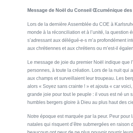
Message de Noël du Conseil Œcuménique des 
Lors de la dernière Assemblée du COE à Karlsruhe
monde à la réconciliation et à l’unité, la questi
s’adressant aux délégué-e-s m’a profondément inte
aux chrétiennes et aux chrétiens ou m’est-il égal
Le message de joie du premier Noël indique que l’
personnes, à toute la création. Lors de la nuit qui
aux champs et surveillaient leur troupeau. Les berg
alors « Soyez sans crainte ! » et ajouta « car voi
grande joie pour tout le peuple : il vous est né u
humbles bergers gloire à Dieu au plus haut des cie
Notre époque est marquée par la peur. Peur pour la
natales qui risquent d’être submergées en raison 
beaucoup ont peur de ne plus pouvoir nourrir leurs