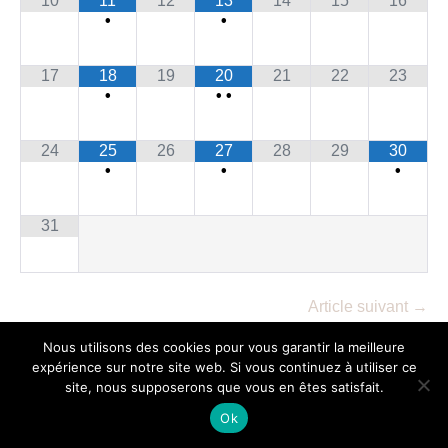
10
11
12
13
14
15
16
•
•
17
18
19
20
21
22
23
•
•
•
24
25
26
27
28
29
30
•
•
•
31
Navigation
Article suivant →
d’article
Nous utilisons des cookies pour vous garantir la meilleure
expérience sur notre site web. Si vous continuez à utiliser ce
site, nous supposerons que vous en êtes satisfait.
Ok