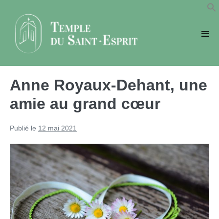
Sauter
au
contenu
basc
le
men
Anne Royaux-Dehant, une
amie au grand cœur
Publié le
12 mai 2021